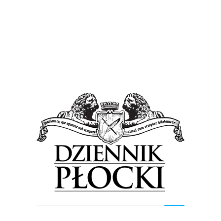
Wiadomości
Warsztaty dla przedsiębiorczych
24 listopada 2015
by
admin
We wtorek 1 grudnia w płockim Hotelu Best Western
Petropol odbędą się warsztaty dla przedsiębiorców