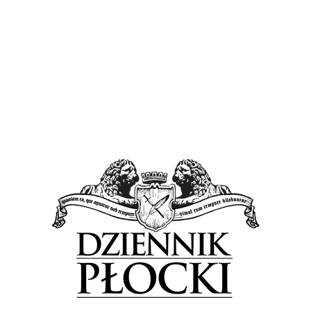
kiermaszu twórczości ludowej.
O 13.30 rozpocznie się występ Zespołu Pieśni i Tańca
Wisła działającego przy Płockim Ośrodku Kultury i
Sztuki. Około 14.00 powinny zostać wręczone nagrody w
konkursach kulinarnym, literackim, na najlepsze stoisko,
publiczności oraz w przeglądzie zespołów
folklorystycznych.
Tagged in:
Festiwal Folkloru i Kultury Ziemi Kujawskiej i Mazowieckiej
Łąck
Od Kujawiaka do Oberka
Previous Post
Next Post