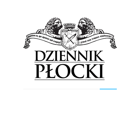
zystkich, a dom zaczynamy budować od
w. I takim fundamentem w państwie
ądy – nasze „małe ojczyzny”, z którymi
my – podkreśla starosta płocki Sylwester
 wziął udział w konferencji „Silny samorząd
związania legislacyjne dla Polski lokalnej”,
łek, 22 września, w Warszawie.
izowane przez Ruch Samorządowy „Tak! Dla
m jest prezydent m. st. Warszawy Rafał
 wzięli udział również m.in.: wicepremier
 wicemarszałek Sejmu RP Piotr Zgorzelski,
 Samorządowego „Tak! Dla Polski” Dorota
ądu Ruchu Aleksandra Dulkiewicz i Jacek