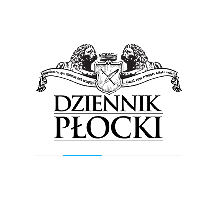
Tagged in:
Audioriver
nabór
Targi Muzyczne
Previous Post
Next Post
Wyszukiwarka
Szukaj