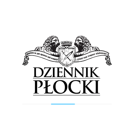
Administracja udzieliła naszej redakcji
następującej odpowiedzi: „
Pragniemy
poinformować, iż Firma Leasing Team zgłasza
wobec PKN Orlen bezzasadne roszczenia
finansowe, którymi warunkuje regulowanie
swoich zobowiązań wobec pracowników.
Pragniemy podkreślić raz jeszcze, iż spółka
Orlen Administracja terminowo reguluje swoje
zobowiązania wobec Leasing Team.
Posługiwanie się wizerunkiem spółki Orlen
Administracja przez LeasingTeam Outsourcing
w
celu unikania odpowiedzialności za
zobowiązania wobec pracowników, nie mieści się
w granicach biznesowej etyki
”.
Zaczęło się zatem okrutne w skutkach dla
pracowników, przerzucanie odpowiedzialności z
jednej firmy na drugą firmę. Cierpią na tym