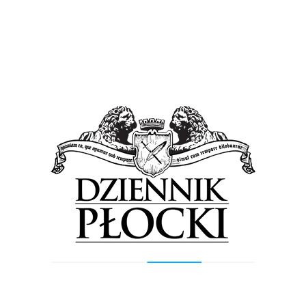
pozyskać jak najwięcej sponsorów, ale również wyjdziemy z
nową ofertą do tych, którzy już nas sponsorują. Chcemy
wprowadzić trzy programy: partnerski/lojalnościowy (celem
będzie wprowadzanie przez firmy partnerskie zniżek dla osób
posiadających karnety na mecze Wisły), niebiesko-biało-
niebieski klub biznesu (dedykowany dla wszelkiego rodzaju
przedsiębiorstw, dzięki któremu będą mogli m.in. odnosić
korzyści finansowe), oferta typowo sponsorska.
Umowy z Kompanią Piwowarską i Orlenem
Robert Raczkowski: – Renegocjujemy umowę z kompanią
piwowarską. Chcemy uzyskać jak najwięcej korzyści dla
naszych kibiców. W czwartek mamy się spotkać z
przedstawicielem kompanii. Zobaczymy na ile nasz partner
biznesowy będzie elastyczny. Co do Orlenu, będziemy
oferować nowy pakiet usług klubu, który możliwe, że przełoży
się na większe zaangażowanie finansowe ze strony Orlenu.
Kontrakty trenerów Krzysztofa Kisiela i Artura Górala
Robert Raczkowski: – Jeśli chodzi o współpracę obydwu panów
z trenerem Manolo Cadenasem, to jest bardzo dobra nić