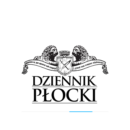
ugrupowania jasno określiły swoje stanowisko wobec tej
ustawy – wyjaśniała z kolei Elżbieta Krajewska, sekretarz
płockich struktur Lewicy.
Aborcja w Polsce do 1993 roku była dopuszczalna. W tym
samy roku zmieniły się przepisy. Kobietom zabroniono
dokonywać aborcji ze względów socjalnych. SLD
wielokrotnie próbowało złagodzić te przepisy, po raz
pierwszy w 1994 roku. Nowelizację ustawy zawetował
prezydent Lech Wałęsa. Potem w 1996 roku prezydent
Kwaśniewski podpisał ustawę, ale ustawa została
skierowana do Trybunału Konstytucyjnego i tam co
prawda był remis w głosowaniu ale przeważył głos
prezesa Cola, i ustawa nie została znowelizowana. – W
kolejnych latach nie było prób nowelizacji ustawy, w
związku z czym my w tej chwili próbujemy tego dokonać
– podkreśliła sekretarz SLD
– Referendum będzie wyglądało w ten sposób, że najpierw
Polacy zdecydują czy w ogóle chcą referendum. Następnie
będą do wyboru dwa warianty: pierwszy to taki, który