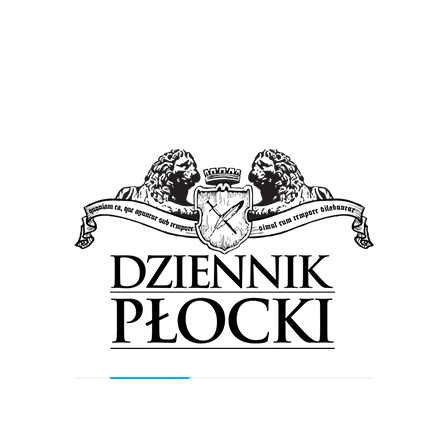
15.00 Grupa Akrobacyjna „Żelazny”
15.15 Akrobacja indywidualna Artur Kielak (XA-41) oraz Jerzy
Leń (TS 11 Iskra)
16.00 Śmigłowce Marynarki Wojennej RP
16.30 Desant skoczków
16.45 Air Snake – slalom między pylonami
Previous Post
Next Post
Wyszukiwarka
Szukaj