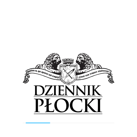
– Czeka na nas prawdziwa uczta dla zmysłów!
Festiwal Azjatycki oraz Festiwal Smaków Świata
to wydarzenia, których nie można przegapić.
Każdy z festiwali to doskonała okazja, by
naładować się pozytywną energią, spróbować
nowych smaków i spotkać się z ludźmi o
podobnych zainteresowaniach – zaprasza
Smaczny Targ.
Już w najbliższy weekend, czyli 23, 24 i 25
czerwca na Starym Rynku w Płocku na smakoszy