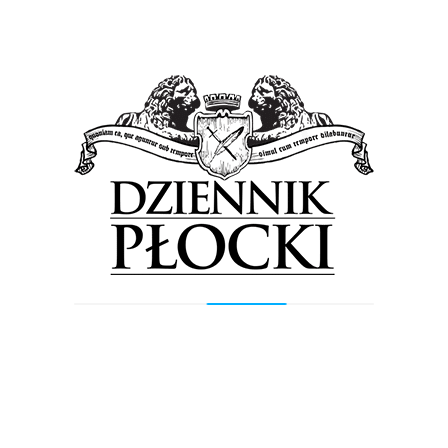
1 300 m drogi dla rowerów
1 600 m drogi dla pieszych
Zmiany dotyczą również Podolszyc –
powstanie droga rowerowa w ul.
Czwartakow
na odcinku od Supermarketu
OBI do al. Jana Pawła II.
200 m drogi dla rowerów
153 m ciągu pieszo – rowerowego
74 m drogi dla pieszych
Na Radziwiu powstanią drogi
rowerowe
R60a i R65a w ulicach Kolejowa –
Wąska -Dobrzykowska – Krakówka.
100 m drogi dla rowerów
500 m ciągu pieszo – rowerowego