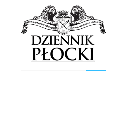
1 300 m drogi dla rowerów
1 600 m drogi dla pieszych
Zmiany dotyczą również Podolszyc –
powstanie droga rowerowa w ul.
Czwartakow
na odcinku od Supermarketu
OBI do al. Jana Pawła II.
200 m drogi dla rowerów
153 m ciągu pieszo – rowerowego
74 m drogi dla pieszych
Na Radziwiu powstanią drogi
rowerowe
R60a i R65a w ulicach Kolejowa –
Wąska -Dobrzykowska – Krakówka.
100 m drogi dla rowerów
500 m ciągu pieszo – rowerowego