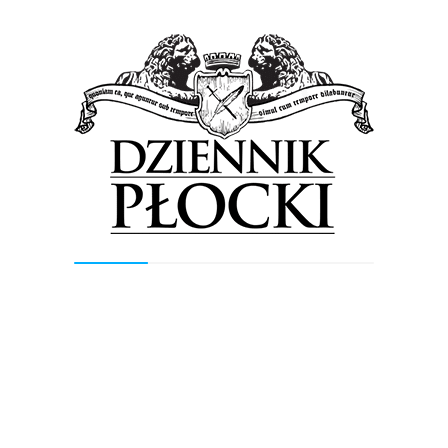
Kowalkowska.
Przypomnijmy. Płocka para pand nie po raz
pierwszy została rodzicami. Ich starsza córka
Kalina (urodzona w 2023 r.) mieszka obecnie w
ogrodzie Tierwelt Herberstein w Austrii.
Fot. Miejski Ogród Zoologiczny w Płocku
Tagged in:
Miejski Ogród Zoologiczny w Płocku
pandy
ZOO Płock