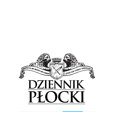
a Ludowego, Tomasz Kominek. Obawy radnego
rębie Osiedla Radziwie. Do interpelacji dołączył
nione zostały dzikie wysypiska śmieci.
eszkańców zwracam się z prośbą o interwencję
rząd Miasta w celu poprawy czystości lasu w
 szczególnym uwzględnieniem skraju lasu przy
itańska, itd. Ponadto proszę o podjęcie działań
, które poprawią stan ww. lasu
” – napisał radny
ków.
odpowiedź, warto się zastanowić, gdzie leży
dzie nie szanują naturalnego dobra, które ich
ci w lesie to nie tylko kłopot płocczan. Można
odowy. Jeżeli napotykamy na swojej drodze takie
ię, czemu ludzie to robią? Z braku wiedzy
ędności. To pierwsze możemy wykluczyć, bo już
ochronie środowiska. Trudno zatem sobie