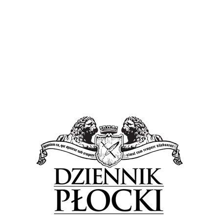
Inwestycja została zrealizowana ze środków
finansowych ARS. Całkowity koszt powstania
parkingu to 1 mln 265 tys. zł. Wczoraj obiekt
został oficjalnie przekazany do użytku.
Fot. UMP.
Tagged in:
parking