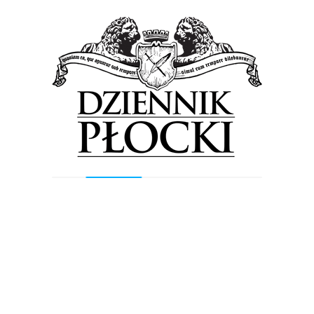
Previous Post
Next Post
Wyszukiwarka
Szukaj
Najnowsze wpisy
Wielkie otwarcie nowego sklepu w
Płocku. Fani Pokémonów znajdą w nim
karty, zabawki, akcesoria…
Orlen podsumował II kwartał. Prezes