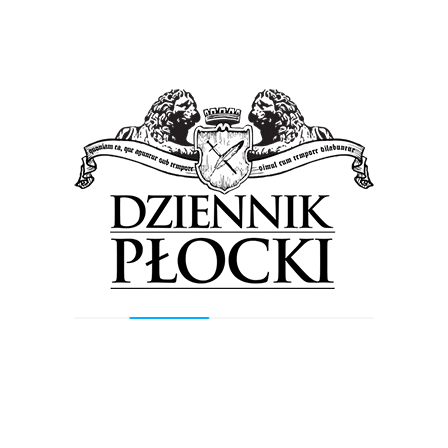
Previous Post
Next Post
Wyszukiwarka
Szukaj
Najnowsze wpisy
Orlen podsumował II kwartał. Prezes