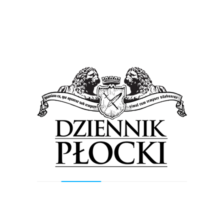
Belgrad).
Tagged in:
Orlen Wisła Płock
piłka ręczna
Previous Post
Next Post
Wyszukiwarka
Szukaj