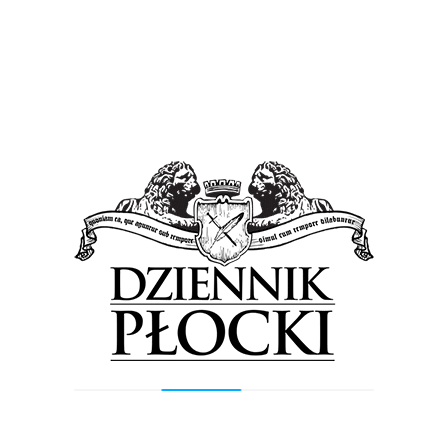
na Starym Rynku. Na co dzień wydawnictwo można
będzie kupić w bileterii POKiS przy ulicy Tumska 9A, w
cenie 20 zł.
Tagged in:
kolędy i pastorałki
Płocki Ośrodek Kultury i Sztuki
płyta CD
Previous Post
Next Post
Wyszukiwarka
Szukaj