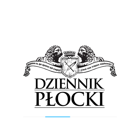
umiejętność nawiązania szeregu partnerstw dla realizacji jednej
idei. 20 000 zł, jakie Fundacja przekazała Stowarzyszeniu
„IMPRESJA” ,pochodzi z darowizn Fundatorów: PKN ORLEN S.A.
oraz Basell Orlen Polyolefins Sp. z o.o.
Tagged in:
impresja
Previous Post
Next Post
Wyszukiwarka
Szukaj