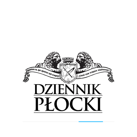
ch pojazdów w obu kierunkach skierowano na
owadzony częściowo po wykonanym docelowym
”.
du zakłada się całkowite odseparowanie ruchu
 wyznaczony został tymczasowy ciąg pieszy o
dnią. Na odcinkach, gdzie ciąg pieszy będzie
z teren budowy został odgrodzony.
nastąpiła w środę – 19 kwietnia – przed
unikacyjnym. Planuje się, że objazd będzie
ziernika 2017 r. Wjazd i wyjazd w ulice
cznie od ul. Otolińskiej. Wjazd i wyjazd z ul.
knięty dla ruchu (dojazd wyłącznie dla pojazdów
nicy). Inwestycję realizuje firma Skanska.
cji (II etap obwodnicy Płocka) – listopad 2017
szych o zachowanie szczególnej ostrożności i