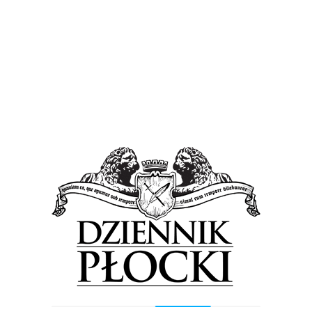
Previous Post
Next Post
Wyszukiwarka
Szukaj
Najnowsze wpisy
Informacje z Mazowsza. Coraz bardziej
zielono, stypendia dla najzdolniejszych
oraz budowa nowej remizy [FILM]