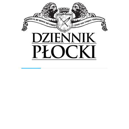
Podczas koncertu, który
odbędzie się w piątek, 23
października o 19.00 na gitarze basowej zagra
Bartosz
Szetel
a
, na instrumentach klawiszowych Tomasz Kałwak,
a
perkusji Paw
e
ł Dobrowolski.
Nade wszystko jednak
słuchać będziemy mogli Płockiej Orkiestry Symfonicznej,
dzięki której usłyszymy muzyczne dzieło będące
połączeniem
wirtuoz
erii solistów z
monumentalnym
brzmieniem naszych symfoników. Będzie więc
jednocześnie i
klasycznie, i rockowo!
Tagged in:
Alla Vienna
Dire Straits Symfonicznie
Krzysztof Herdzin
Kuba Badach
Płocka Orkiestra Symfoniczna
Queen Symfonicznie
Vivid