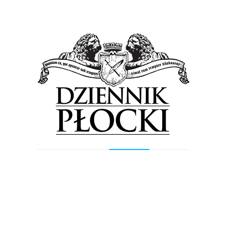
Previous Post
Next Post
Wyszukiwarka
Szukaj
Najnowsze wpisy