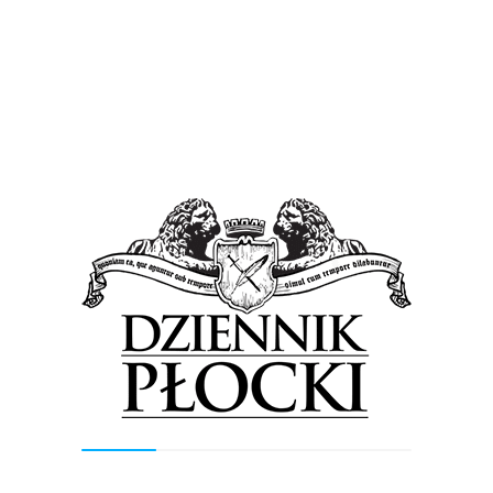
przypadek. Gliwiczanie po prostu pozwalali gościom grać
w ataku pozycyjnym, a sami mając korzystny wynik mogli
skupić się na kontratakach. Do końcowego gwizdka żaden
im jednak nie wyszedł, a płocczanie w tym czasie kilka
razy postraszyli
Szmatułę
uderzeniami zza pola karnego, a
dodatkowo w ostatniej minucie ponad bramką
główkował jeszcze
Przemysław Szymiński
.
Piast Gliwice – Wisła Płock 2-1 (1-1)
Sasa Zivec 18, Patrik Mraz 55 – Arkadiusz Reca 7
Piast Gliwice:
1. Jakub Szmatuła – 5. Marcin Pietrowski,
88. Uros Korun, 25. Aleksandar Sedlar, 91. Hebert – 22.
Tomasz Mokwa, 9. Radosław Murawski, 12. Sasa Zivec
(69, 7. Maciej Jankowski), 2. Patrik Mraz – 21. Gerard
Badia (61, 15. Michał Masłowski), 26. Bartosz Szeliga
(84, 11. Paweł Moskwik).
Wisła Płock:
87. Seweryn Kiełpin – 20. Cezary
Stefańczyk, 25. Przemysław Szymiński, 24. Tomislav
Bozić, 95. Patryk Stępiński – 27. Vitalii Hemeha (59, 7.
Damian Piotrowski), 8. Dominik Furman, 21. Maksymilian