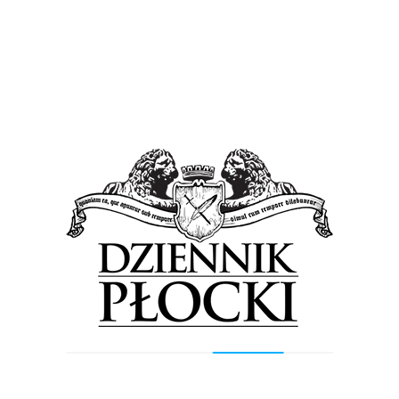
socjalne lub zapomogę.
Jak zostać studentem?
Rejestracja elektroniczna odbywa się poprzez
system internetowy, który prowadzi kandydatów
krok po kroku. Po wygenerowaniu formularza
należy go wysłać wraz z innymi dokumentami za
pośrednictwem poczty lub złożyć na Uczelni (w
budynku ustawiona będzie specjalna urna).
Zasady rekrutacji i inne ważne informacje
dostępne są na stronie
uczelni
www.mazowiecka.edu.pl
Kierunki dostępne w roku akademickim
2020/2021
Studia I stopnia
Administracja – Nowość!
Bezpieczeństwo wewnętrzne