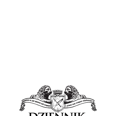
Przypomnijmy. Pomysł z nasadzeniami drzew
upamiętniającymi narodziny dziecka, wyszedł od
płockich radnych z klubu Polskiego Stronnictwa
Ludowego. 16 marca tego roku czwórka płockich
rajców: Małgorzata Struzik, Michał Twardy,
Tomasz Kominek i Michał Sosnowski złożyło
interpelację w której prosili o
„dokonanie analizy
możliwości utworzenia w Płocku „Parku
Ojcowskiego”
.
Analizy dokonano i co prawda skwerków
powstanie kilka, nie zmienia to jednak faktu, że
dzieci i rodzice będą mieli swoje, własne,
niezwykłe pamiątki. Wzbogacą one przestrzeń
naszego miasta w zieleń, rodzicom dadzą powód
do dumy, a dzieciom radość obserwowania, jak
to drzewko będzie rosło i dojrzewało razem z
nim.