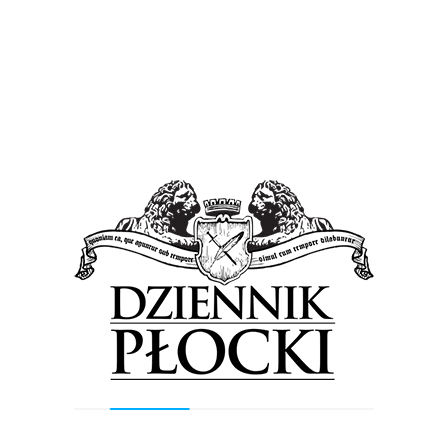
Powstaje więc pytanie, z jakiej racji miasto miałoby wydać tak
duże środki finansowe, które przecież pochodzą z podatków
wszystkich płocczan, a w tej sytuacji zaspokoiłyby pragnienia
tylko mieszkańców 19 domków.
Wracając do przeszłości zapytaliśmy jeszcze w ratuszu czy
mieszkańcy, którzy budowali kilka lat temu podjazdy w pasie
drogowym, według władz miasta działali bezprawnie?
– Nie użyłbym takiego określenia. Trzeba raczej tutaj
powiedzieć, że działali na własne ryzyko – odpowiedział
Konrad Kozłowski.
Jednak, jak się okazuje mieszkańcy domków przy Jana Pawła
II, korzystając z terenu gminy, nie występowali, jak nakazuje
prawo, do zarządcy drogi, w tej sytuacji do MZD z wnioskiem o
zajęcie pasa drogowego, a co za tym idzie nie ponosili z tego
tytułu żadnych kosztów. Tę kwestię reguluje uchwała, według
której umieszczenie w pasie drogowym obiektów budowlanych
niezwiązanych z potrzebami zarządzania drogami lub
potrzebami ruchu drogowego jest objęte opłatą.
– Kompromis polega na tym, że wszystkie strony konfliktu