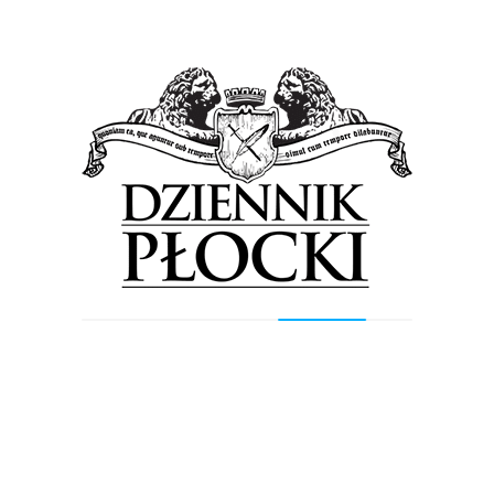
bieżąco mogą reagować na to, co dzieje się na
parkingach na Podolszycach Południe. Dostęp
do niego mają także wybrani pracownicy
administracji MTBS. – Płocczanie
korzystający z parkingów na Podolszycach
Południe mogą teraz czuć się bezpieczniej,
gdy wiedzą, że ich pojazdy i oni sami znajdują
się pod stałą ochroną naszych funkcjonariuszy
– podkreśla komendant Straży Miejskiej
Konrad Guzanek.
Pierwszy w Płocku tego typu system
monitoringu miejskiego z inteligentnymi
kamerami, to efekt współpracy MTBS – jako
inwestora i zarządcy parkingów, Straży
Miejskiej, która obsługuje monitoring w
Płocku i firmy UserX Informatyka –