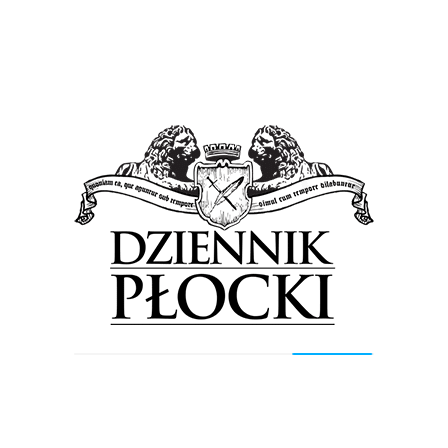
Tagged in:
Orlen Wisła Płock
piłka ręczna
reprezentacja Polski
Previous Post
Next Post
Wyszukiwarka
Szukaj