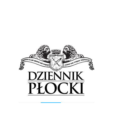
samorządy, ale jednocześnie, by wpłaty na subwencję nie
rujnowały tych, którzy wypracowują więcej.
Posłowie większością głosów skierowali do dalszych prac w
komisjach projekty ustaw reformujących „janosikowe”. Komisje
Samorządu Terytorialnego oraz Finansów Publicznych wrócą
do projektu, który wypracowały rok temu. Uwzględnią również
najnowsze sugestie samorządów i inicjatywy obywatelskiej
„Stop Janosikowe”. Jeśli komisje wypracują nowy
kompromisowy projekt, jest szansa, by jego finansowa strona
została uwzględniona w budżecie na przyszły rok.
Previous Post
Next Post
Wyszukiwarka