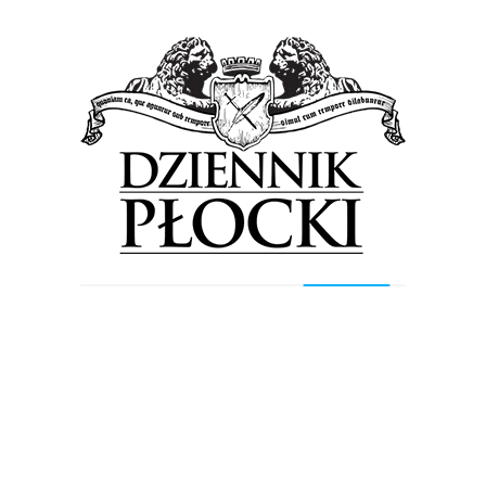
bieżącej lokalizacji oraz czterech podmiotów
starających się o zgodę w tej sprawie, którym na
czerwcowe wnioski odpowiedziano odmownie.
Dwie firmy proponujące nowe miejsce, Hotel
Starzyński, otrzymały opinię negatywną.
W dość powolnym tempie rozwija się projekt
mający na celu utworzenie w Płocku
nowoczesnego kompleksu basenowego typu
aquapark. Mówi się, że już same rozmowy z
inwestorami i potencjalnymi partnerami ma
potrwać jeszcze przynajmniej rok. Później sporo
czasu zajmą kolejne etapy, czyli ogłoszenie
przetargu, podpisanie kontraktu z wykonawcą i
oczywiście proces budowy parku wodnego.
Kłopotów nastręcza również remont tzw. „dołka”,
czyli kultowego niegdyś kompleksu pawilonów
handlowo-usługowych na osiedlu Dobrzyńska.