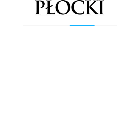
6
5
4
ela 8:6
14
1