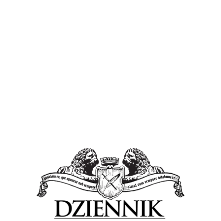
sze oddawały dramaturgię wydarzeń na placu gry.
gnęły się w końcówce ostatniego meczu grupowego.
ejsca na podium stanęły Huba Buba i Drużyna Actimela z
 Grupy B.
ko pokonała HC Łąck, a ekipa Zręczniaków musiała
mela. W meczu o trzecie miejsce Drużyna Actimela
cz o zwycięstwo w turnieju rozstrzygnęła na swoją
eria fantowa, w której rolę sierotki losującej nagrody
 niepowtarzalny Bogdan Wolny. Wśród nagród znalazły
a SPR Wisła Płock, klubowa koszulka sztabowa,
ie płockiego szczypiorniaka”.
również o jego patronie. Po zakończeniu imprezy
 cmentarz komunalny, by przy blasku rac złożyć kwiaty