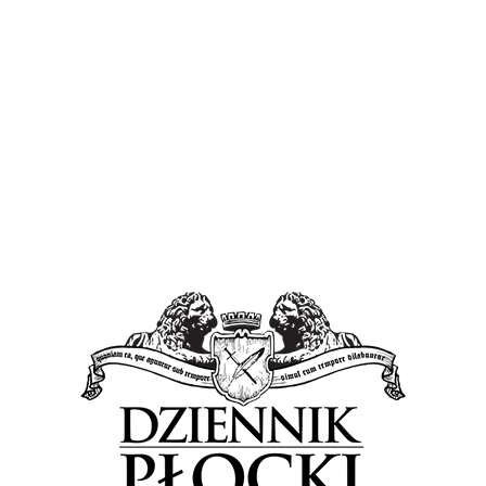
 mieszkaniec stolicy zatrzyma się na chwilę, aby w
 Powstania Warszawskiego. Ale płocczanie również
 walki.
nierza
odbędzie się uroczysty apel ku czci powstańców
.00 spod Stanicy Harcerskiej przy ulicy Krótkiej 3 a
Pamięci Powstańców Warszawskich”.
cerz i harcerki, ale również mieszkańcy Płocka.
 w tym wydarzeniu całe rodziny. Trasa prowadzić będzie
 okolicach Płocka.
ego Żołnierza
Powstanie Warszawskie
Stanica Harcerska