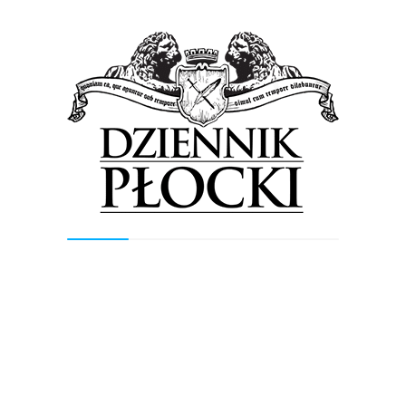
turniej plażówki w Płocku?
– O tym marzymy nie tylko my ale i całe środowisko plażówki.
Płock to idealne miejsce do takich zawodów i chyba nie muszę
tłumaczyć dlaczego. W tym kierunku również musimy poczynić
starania i z pomocą partnerów i sponsorów zorganizować
imprezę z prawdziwego zdarzenia. Chociażby turniej
mistrzostw Polski.
A może przyszłoroczna edycja pucharu Polski?
– Wtedy na pewno łatwiej byłoby go obronić (uśmiecha się
nasz rozmówca). Mamy teraz sporo czasu żeby o wszystkim
pomyśleć. Jednak czy to puchar czy też turniej mistrzostw, nie
wyobrażam sobie przyszłego sezonu bez zawodów w Płocku.
Teraz chyba nikt nie ma wątpliwości, że Płock stoi piłką
ręczną?
– Można powiedzieć, że w końcu po wielu latach puchar wrócił
do Płocka. Chcemy, żeby nasze sukcesy z hali z czasów
juniorskich przenieść na piasek i być czołową drużyną w
Polsce na długie lata. Będziemy chcieli też sprawić, żeby
Płock żył piłka ręczna całym rokiem, a zwłaszcza w wakacje