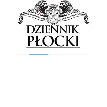
Wyszukiwarka
Szukaj
Najnowsze wpisy
Orlen podsumował II kwartał. Prezes
koncernu: Polacy kupowali najtańsze
paliwo w Unii Europejskiej
Taras widokowy, place zabaw, alejki z
polnych kamieni… I do tego
iluminacja. Nadskarpowy ciąg w