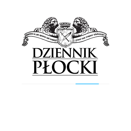
Asyżu – 59,5 proc.
Szkoła Podstawowa nr 21 im. Fryderyka
Chopina – 57,77 proc.
Szkoła Podstawowa nr 5 im. Władysława
Broniewskiego – 56 proc.
Szkoła Podstawowa nr 12 im. Miry
Zimińskiej-Sygietyńskiej – 55,72 proc.
Szkoła Podstawowa z oddziałami
integracyjnymi nr 22 im. Janusza Korczaka –
53,21 proc.
Szkoła Podstawowa nr 16 im. Mikołaja
Kopernika – 50,6 proc.
Szkoła Podstawowa z oddziałami
integracyjnymi nr 11 im. Bolesława Chrobrego