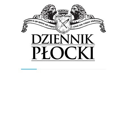
 Nowa Klasa E robi kolejny ważny krok w kierunku
dajemy do tego wyższą wydajność, większe
ny stopień obciążenia kierowcy i intensywniejsza
nowym produkcie Mercedesa profesor, Thomas Weber,
edzialny za badania i rozwój osobowych mercedesów.
bie. A jeżeli macie w najbliższą sobotę ochotę
wszym aucie i Klasie E, zajrzyjcie do salonu. Nie
na prezentacja mercedesa Klasy E w ogrodzie płockiego
ik z pokazu…