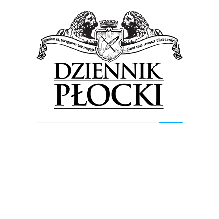
Previous Post
Next Post
Wyszukiwarka
Szukaj
Najnowsze wpisy
Wielkie otwarcie nowego sklepu w
Płocku. Fani Pokémonów znajdą w nim
karty, zabawki, akcesoria…
Orlen podsumował II kwartał. Prezes