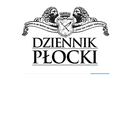
od pon do pt. Bilety na Drift Master GP już w sprzedaży
dostępne w sieci e-Bilet oraz siedzibie POKiS. Po raz
pierwszy w Płocku do nabycia bilety do Klubu Kibica
DMGP (strefa z cateringiem, alkoholem, relacją TV).
Dziennik Płocki jest patronem medialnym obydwu
wydarzeń.