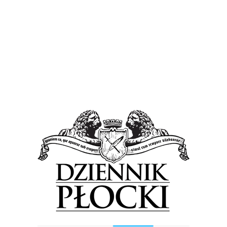
Previous Post
Next Post
Wyszukiwarka
Szukaj
Najnowsze wpisy
Długi sierpniowy weekend? A może
warto go spędzić na mazowieckiej wsi?