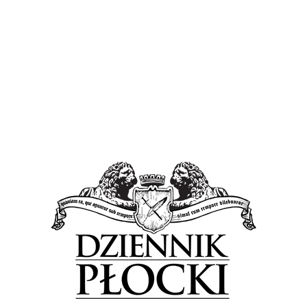
powiedzieć więcej.
Pozostaje pytanie po co to wszystko?
Trzeba by się
zastanowić, czy naprawdę jest sens robić aż takie sceny z
powodu jednej świecy dymnej, tym bardziej, że zatrzymane
zostały dwie osoby bez żadnych dowodów. W dodatku stadion
im. Kazimierza Górskiego jest jednym z najbezpieczniejszych
obiektów w Polsce i czy warto prowokować tłum z powodu
jednej świecy dymnej? – Dokładnie takie sytuacje wywołują
agresję wśród każdego – dodaje Sosnowski. – Myślę, że gdyby
nie moja dobra wola uspokojenia tłumu to zaczęła by się bójka
z policją. Gdyby ludzie zostali normalnie wypuszczeni ze
stadionu takich scen by nie było, a przecież my też nie
chcemy żadnych bójek na stadionie.
Tagged in:
kibice
piłka nożna
Wisła Płock