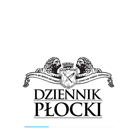
„Nadal bardzo wierzymy w rozwój festiwalu,
jakościową produkcję i nowoczesne rozwiązania
organizacyjne. Po prostu uznaliśmy, że ten krok
chcemy zrobić razem z uczestnikami i we
właściwym momencie. Ta sytuacja pokazała nam
bardzo mocno, jak ważnym miejscem dla
społeczności PLHHF pozostaje nadwiślańska
przestrzeń” – podkreślają organizatorzy.
W informacji prasowej jest odniesienie również
do emocji, które pojawiły się po ogłoszeniu
zmiany lokalizacji.
– Jeżeli część uczestników
poczuła się zdezorientowana całą sytuacją albo
odebrała ją inaczej niż chcieliśmy, to po prostu
przepraszamy. Od początku świadomie nie
komunikowaliśmy lokalizacji tegorocznej edycji,
ponieważ pracowaliśmy nad nową koncepcją