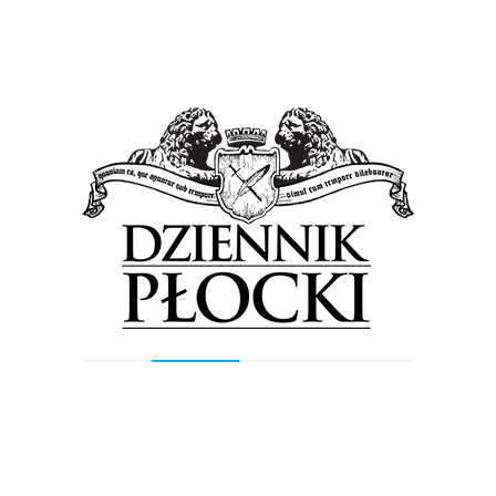
Previous Post
Next Post
Wyszukiwarka
Szukaj
Najnowsze wpisy