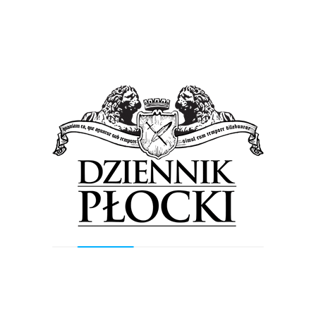
Najnowsze wpisy
Orlen podsumował II kwartał. Prezes
koncernu: Polacy kupowali najtańsze
paliwo w Unii Europejskiej
Taras widokowy, place zabaw, alejki z
polnych kamieni… I do tego
iluminacja. Nadskarpowy ciąg w
Płocku czeka remont [WIZUALIZACJA]
Płocki Piknik Lotniczy. Najczęściej
zadawane pytania. Rodzaje biletów,
parkingi, darmowa komunikacja
miejska, program! Mamy to w jednym
miejscu!