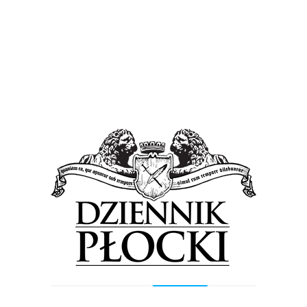
Informacje z Mazowsza. Zwycięskie
projekty za 30 mln zł, o ważnej dla… życia
akcji, a także o pysznościach i nagrodach
[FILM]
1 października 2025
by
Lena Rowicka
W tym wydaniu programu informacyjnego
samorządu województwa mazowieckiego
„Informacje z Mazowsza” mowa m.in. o zwycięskich
projektach tegorocznego Budżetu Obywatelskiego
Mazowsza, finale akcji „Jesteś widoczny,...