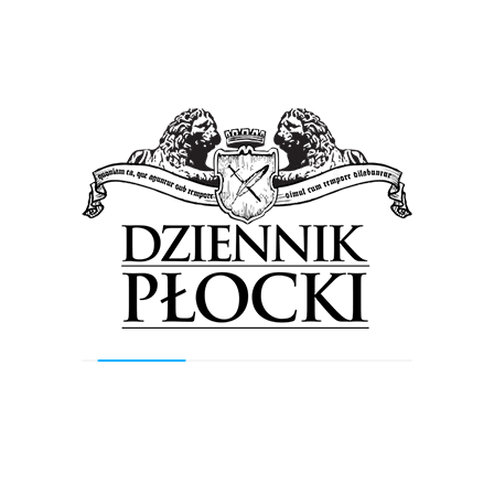
30 września 2025
by
Lena Rowicka
Płocki ratusz zapowiada, że w pierwszych dniach
października przeprowadzi pielęgnację zieleni w Jarze
Abisynia. Rok temu podobne działania podjęto na
Wzgórzu Tumskim. – Jest...
Wiadomości