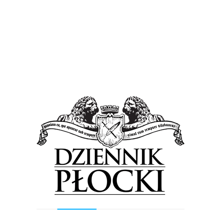
okazji przekonałam się, jak ciężka jest praca na planie
filmowym. Nasze ujęcie ma trwać około 40 sekund, a
kręcone było przez pół dnia. I to akurat wtedy, gdy na
dworze było koszmarnie gorąco.
Tagged in:
Aleksandra Popławska
Bogumił Godfrejów
Joanna Olejnik
Kochaj
Magdalena Lamparska
Marta Plucińska
Olga Bołądź
Roma Gąsiorowska
Previous Post
Next Post
Wyszukiwarka